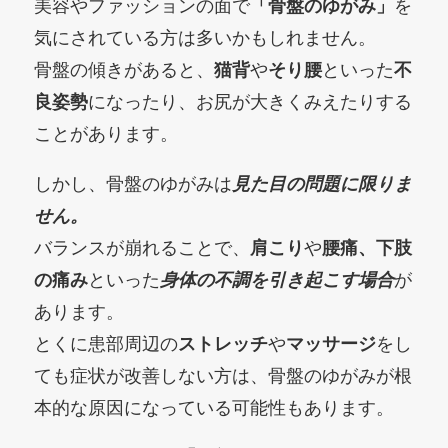
美容やファッションの面で
「骨盤のゆがみ」
を
気にされている方は多いかもしれません。
骨盤の傾きがあると、
猫背
や
そり腰
といった
不
良姿勢
になったり、お尻が大きくみえたりする
ことがあります。
しかし、骨盤のゆがみは
見た目の問題に限りま
せん。
バランスが崩れることで、
肩こり
や
腰痛、下肢
の痛み
といった
身体の不調を引き起こす場合
が
あります。
とくに患部周辺の
ストレッチ
や
マッサージ
をし
ても症状が改善しない方は、骨盤のゆがみが根
本的な原因になっている可能性もあります。